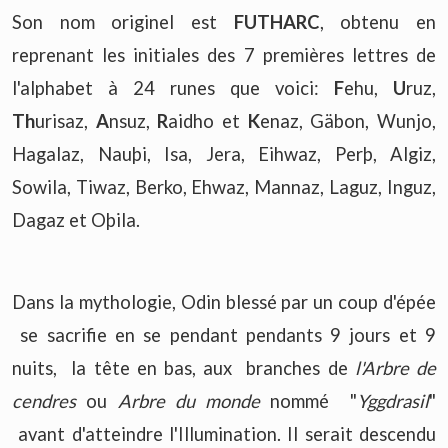
Son nom originel est
FUTHARC
, obtenu en
reprenant les initiales des 7 premières lettres de
l'alphabet à 24 runes que voici:
F
ehu,
U
ruz,
Th
urisaz,
A
nsuz,
R
aidho et
K
enaz, Gäbon, Wunjo,
Hagalaz, Nauþi, Isa, Jera, Eihwaz, Perþ, Algiz,
Sowila, Tiwaz, Berko, Ehwaz, Mannaz, Laguz, Inguz,
Dagaz et Oþila.
Dans la mythologie, Odin blessé par un coup d'épée
se sacrifie en se pendant pendants 9 jours et 9
nuits, la tête en bas, aux branches de
l'Arbre de
cendres
ou
Arbre du monde
nommé "
Yggdrasil
"
avant d'atteindre l'Illumination. Il serait descendu