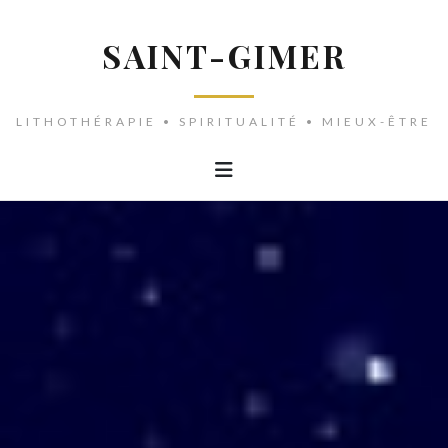
SAINT-GIMER
LITHOTHÉRAPIE • SPIRITUALITÉ • MIEUX-ÊTRE