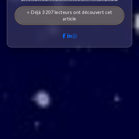
⭐ Déjà 3 207 lecteurs ont découvert cet
article