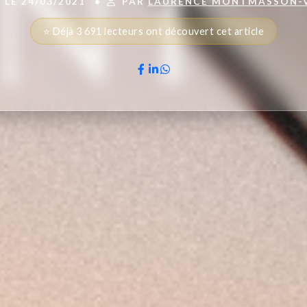
 LE 24/03/2021
•
PAR
LAURENCE MONTMASSON-
⭐ Déjà 3 691 lecteurs ont découvert cet article