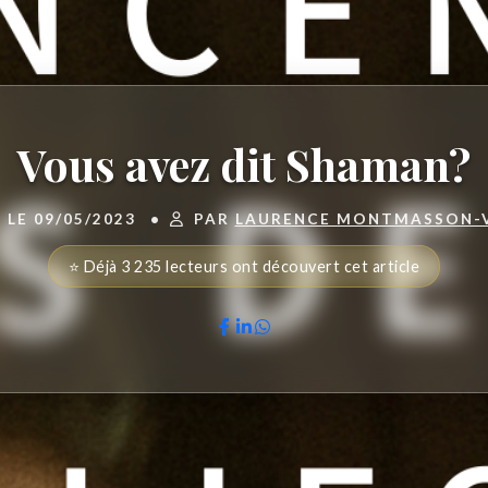
Vous avez dit Shaman?
 LE 09/05/2023
•
PAR
LAURENCE MONTMASSON-
⭐ Déjà 3 235 lecteurs ont découvert cet article