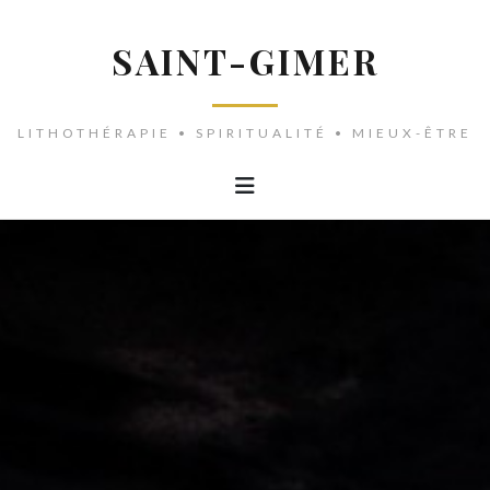
SAINT-GIMER
LITHOTHÉRAPIE • SPIRITUALITÉ • MIEUX-ÊTRE