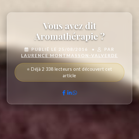
Vous avez dit
Aromathérapie ?
PUBLIÉ LE 25/08/2016
•
PAR
LAURENCE MONTMASSON-VALVERDE
⭐ Déjà 2 338 lecteurs ont découvert cet
article