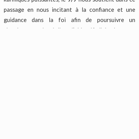
passage en nous incitant à la confiance et une
guidance dans la foi afin de poursuivre un
cheminement de réaliser l’objectif divin de notre
mission terrestre. Le 9/9 nous suggère de nous
engager dans une voie de travail exigeante pour
réussir votre aspiration de vie concrètement.
Il est le nombre des
« Eveilleurs de Conscience »
qui
doivent accroître leurs fonctions et travail au
profit de l’humanité. C’est un message ferme et
limpide de se consacrer sans délai à la mission de
votre âme dans cette incarnation.
Ce portail est l’opportunité d’actionner une phase