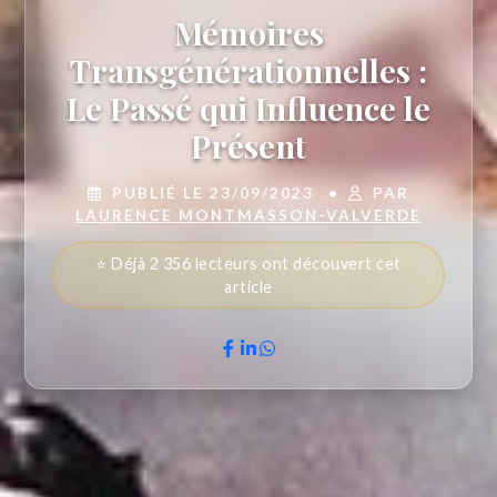
Mémoires
Transgénérationnelles :
Le Passé qui Influence le
Présent
PUBLIÉ LE 23/09/2023
•
PAR
LAURENCE MONTMASSON-VALVERDE
⭐ Déjà 2 356 lecteurs ont découvert cet
article