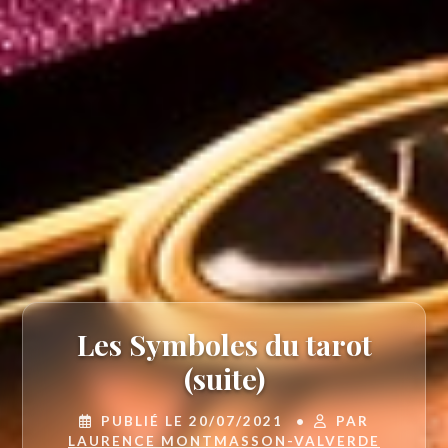
Les Symboles du tarot
(suite)
PUBLIÉ LE 20/07/2021
•
PAR
LAURENCE MONTMASSON-VALVERDE