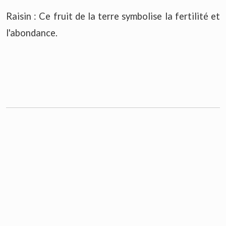
Raisin : Ce fruit de la terre symbolise la fertilité et
l'abondance.
Marteau : Cela représente un appel ou
l'achèvement d'une tâche. Le marteau peut parfois
signifier être énergique pour terminer une tâche.