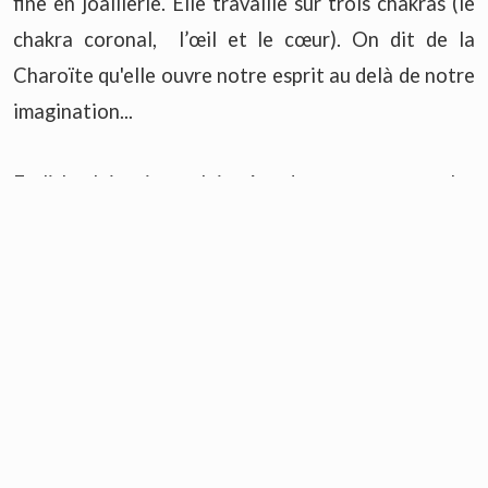
fine en joaillerie. Elle travaille sur trois chakras (le
chakra coronal, l’œil et le cœur). On dit de la
Charoïte qu'elle ouvre notre esprit au delà de notre
imagination...
En lithothérapie, on lui prête des vertus contre les
agressions microbiennes et virales ...
La Charoïte est également très appréciée des
gastronomes par sa faculté à développer les sens.
Venez en parler avec nous à la Boutique, nous
avons des Charoïtes sous toutes leurs formes.