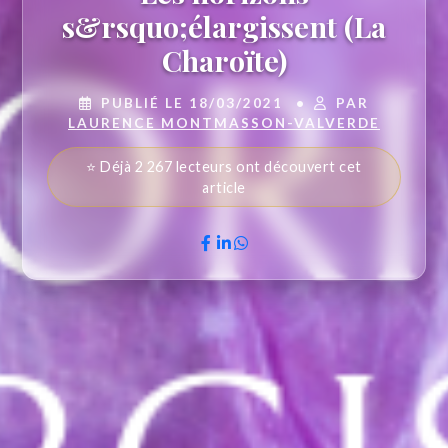
s&rsquo;élargissent (La
Charoïte)
PUBLIÉ LE 18/03/2021
•
PAR
LAURENCE MONTMASSON-VALVERDE
⭐ Déjà 2 267 lecteurs ont découvert cet
article