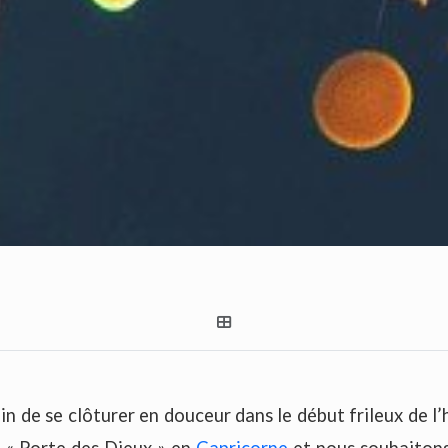
in de se clôturer en douceur dans le début frileux de l’
a « Porte des Dieux » en
Capricorne
et nous souhaitons 