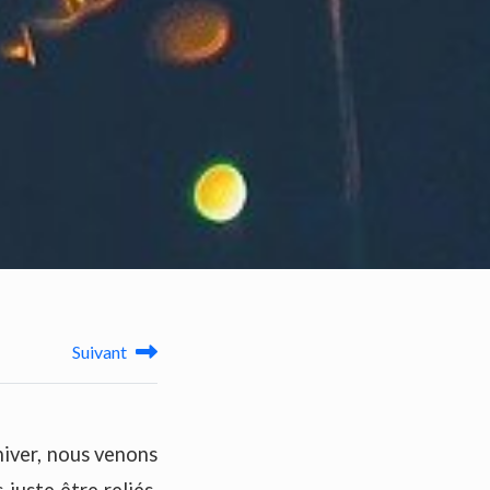
Suivant
hiver, nous venons
juste être reliés,