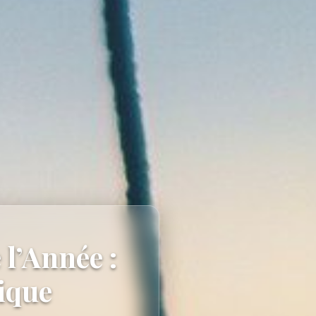
 l’Année :
ique