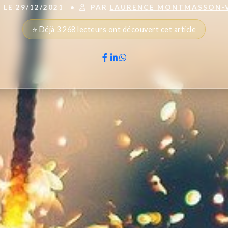
 LE 29/12/2021
•
PAR
LAURENCE MONTMASSON-
⭐ Déjà 3 268 lecteurs ont découvert cet article