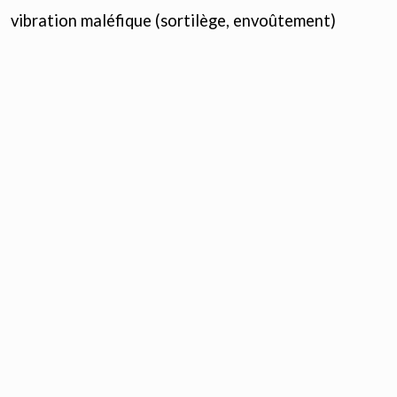
vibration maléfique (sortilège, envoûtement)
- Elle améliore l'état de Santé.
- Elle favorise les contacts métaphysiques.
- Elle est personnelle car elle s'harmonise au
magnétisme de celui qui la porte.
- Basée sur le principe du Yi-King*, elle fonctionne
par micro-vibrations imperceptibles...
- Portée à la main gauche, elle protège contre les
perturbations d'origine tellurique et contre les